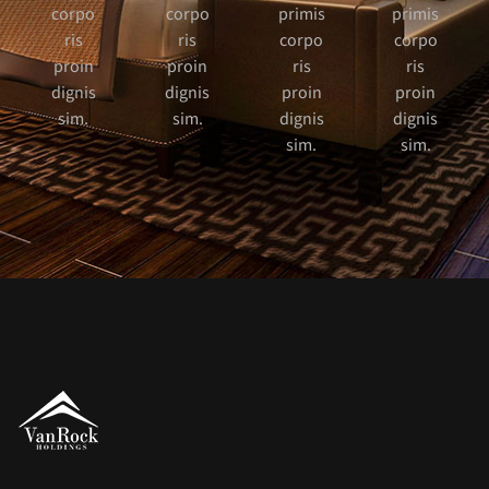
corpo
corpo
primis
primis
ris
ris
corpo
corpo
proin
proin
ris
ris
dignis
dignis
proin
proin
sim.
sim.
dignis
dignis
sim.
sim.